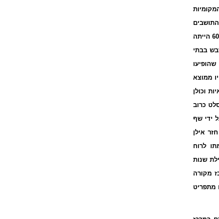
מקומיות
התושבים
בשנות ה-60 הייתה
בש בבתי
 שהופיעו
ו ממוצא
ות וכולן
סלט כרוב
 ידי שף
נת 1972 חזר אילן
תו לרוח
לת שנות
כז מקורה
ם מתפריט