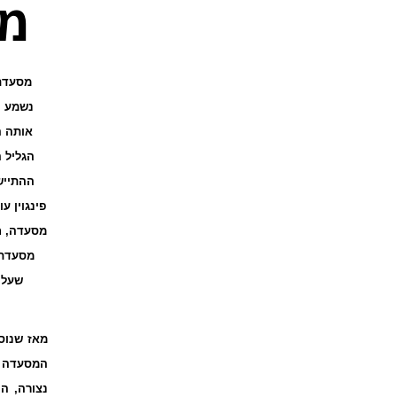
מס
מסעדת 
אותה ה
הגליל 
ההתייש
פינגוין 
המסעדה ב
נצורה, ה