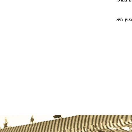
ם במרכז
וין היא