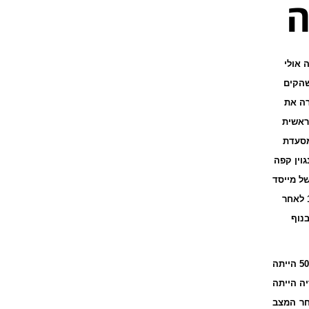
ה
 אולי
יא קיימת כבר 76 שנה (נכתב ב-2016). מי שהקים
רה את
ראשית
מסעדת
גוין קפה
נו של מייסד
מסעדת פינגוין הוגו אופנהיימר שביחד עם בנו ארנסט הקימו את המסעדה בשנת 1940 לאחר
ן בנוף
מאז שנוסדה הייתה פינגוין למרכז חברתי בנהריה ובגליל המערבי כולו. בשנות ה-40 וה-50 הייתה
ה הייתה
חר המצב