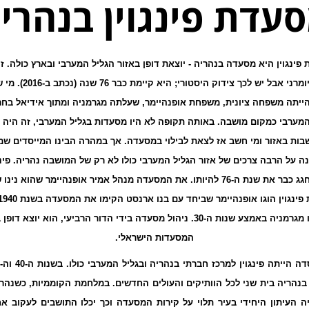
עדת פינגוין בנהרי
פינגוין היא מסעדה בנהריה - יוצאת דופן באזור הגליל המערבי ובארץ כולה. זה
נשמע יומרני אבל יש לכך צידוק היסטורי; ה
ייתה משפחה ציונית, משפחת אופנהיימר, שעלתה מגרמניה ומתוך אידיאל בח
המערבי כמקום מושבה. באותה תקופה לא היו מסעדות בגליל המערבי, זה היה 
בות באזור ומי חשב אז לצאת לבילוי במסעדה. אך במהרה הבינו המייסדים ש
עונה על הרבה צרכים של אזור הגליל המערבי כולו לא רק של המושבה נהריה.
פינ
מסעדה, חגג כבר את שנת ה-76 להיותו. את המסעדה מנהל אמיר אופנהיימר שהוא ני
שעלו מגרמניה באמצע שנות ה-30. ניהול מסעדה בידי הדור הרביעי, הוא יוצא דופ
המסעדות הישראלי.
נהריה בית שני לכל הוותיקים והעולים החדשים. במלחמת הקוממיות, כשנהרי
יה העיתון היחידי בעיר תלוי על קירות המסעדה וכך יכלו התושבים לעקוב א