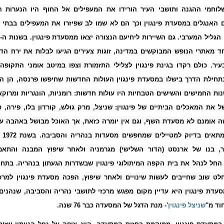
לוחמי ההגנה ותושבי העיר הורידו את המעפילים אל החוף היו הנערות ה
 האנגלים במסעדת פינגוין וכך הם לא שמו לב שפיזרו את המעפילים בבתי 
הגליל המערבי. גם השיירות ליחיעם הנצורה יצאו ממסעדת פינגוין.
ד מאתרי הנופש המבוקשים במדינה, זוגות צעירים הגיעו לבלות את ירח הד
יר. כולם רקדו בגינת פינגוין לצלילי התזמורת וצפו במיטב אומני התקופה
תחילת הדרך בישלו במסעדת פינגוין העולות החדשות שחיפשו פרנסה, הן הי
נות החמישים והשישים הטבחיות היו עולות חדשות: רומניות, הונגריות ומרוקאי
 את המאכלים הביתיים של פינגוין: שניצל, מרק גולש, קורדון בלו, פירה, 
זה אומנם לא מסעדת השף, וגם אין יומרה כזאת, אך האוכל מבושל באהבה על
מתאים בדיוק למטיילים שמחפשים מסעדות בנהריה והסביבה.
בש
ר, בנו של ארנסט (הדור השלישי) מגרמניה ולאחר שיפוץ המבנה והתאמ
החל לנהל את בית הקפה המיתולוגי פינגוין שבשדרות הגעתון בנהריה. בתחי
 הוחלט שוב שחייבים לעשות שינויים ולאחר שיפוץ, הפכה מסעדת פינגוין למר
סעדת פינגוין היא עדיין מקום מפגש מרכזי לתושבי נהריה והסביבה, שנהני
חוד מ''
שניצל פינגוין
'- מנת הדגל של המסעדה כבר 76 שנה.