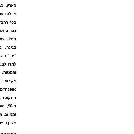
בארץ. כש
מבלות עם
בכל רחבי 
נהריה אח
המלון שבע
בגינה. ב
"יקי" ובש
למדו לבשל
ופסטות. 
מקצועי ו
אופנהיימ
התקופה, 
ה-90,
וממוזג. מ
מגוון וביי