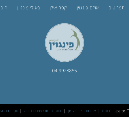
תפריטים
אולם פינגוין
קפה אילן
בא לי פינגוין
היסט
04-9928855
כתבות
|
ארוחת בוקר בצפון
|
מסעדות מומלצות בנהריה
|
תפריט המשל