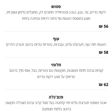
פטוש
ירקות טריים, גזר, צנון, נענע ופטרוזיליה חתוכים דק, מתובלים בלימון ושמן זית,
מוגש בתוספת רצועות של פיתה דרוזית וטחינה ביתית
56 ₪
עוף
רצועות חזה עוף, תערובת עלים, עגבניות, פטריות טריות ברוטב וינגרט הדרים
58 ₪
חלומי
קוביות גבינת חלומי מטוגנות, מוקפצות עם פטריות, בצל, אגוזי מלך ברוטב
טריאקי על מצע ירקות טריים
62 ₪
פנצ'נלה
אנטי פאסטי תערובת עלים זיתי קלמטה בצל סגול קרעי גבינת מוצרלה מקושט
ברוטב בלסמי מצומצם