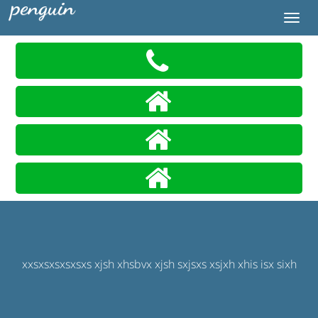
penguin
Toggle
navig
xxsxsxsxsxsxs xjsh xhsbvx xjsh sxjsxs xsjxh xhis isx sixh